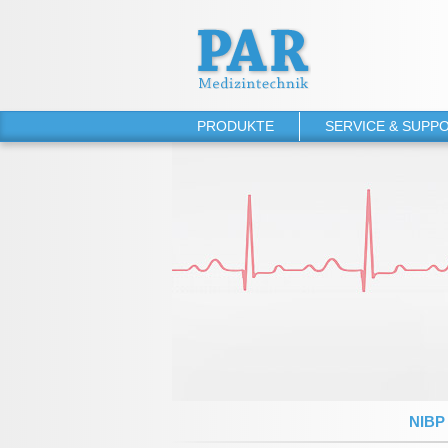
PRODUKTE
SERVICE & SUPP
PHYSIO-PORT
Gebrauchsanleitun
PHYSIO-PORT UP
Software-Downloa
PHYSIO-PORT DUO
Servicevertrag
PHYSIO-PORT AS
TONOPORT VI
TONOPORT V
NIBP 2020 UP
NIBP 2010
NIBP
NIBP 2000