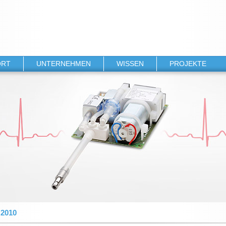
ORT
UNTERNEHMEN
WISSEN
PROJEKTE
gen
Über PAR
Innovationen & Lösungen
Blutdruck und Arte
ds
Referenzen
Studien
FacialisDruck
Veröffentlichungen
KOMMUNIKAP
 2010