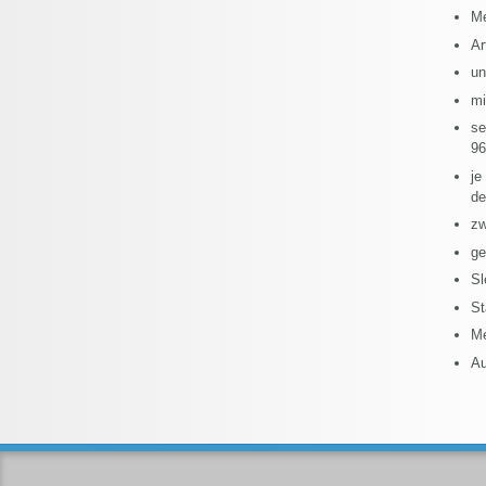
Me
Ar
un
mi
se
96
je
de
zw
ge
Sl
St
Me
Au