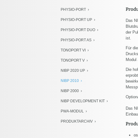
NIBP Development Kit
Prod
PHYSIO-PORT
PWA-Modul
PHYSIO-PORT UP
Das NI
Produktarchiv
Blutdr
PHYSIO-PORT DUO
der Pu
ist.
PHYSIO-PORT AS
Für di
TONOPORT VI
Drucks
Modul 
TONOPORT V
Die ho
NIBP 2020 UP
erprob
NIBP 2010
bewirk
Messpr
NIBP 2000
Option
NIBP DEVELOPMENT KIT
Das NI
PWA-MODUL
Einbau
PRODUKTARCHIV
Prod
os