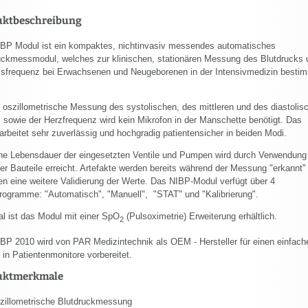
uktbeschreibung
BP Modul ist ein kompaktes, nichtinvasiv messendes automatisches
uckmessmodul, welches zur klinischen, stationären Messung des Blutdrucks 
lsfrequenz bei Erwachsenen und Neugeborenen in der Intensivmedizin besti
e oszillometrische Messung des systolischen, des mittleren und des diastolis
 sowie der Herzfrequenz wird kein Mikrofon in der Manschette benötigt. Das
arbeitet sehr zuverlässig und hochgradig patientensicher in beiden Modi.
he Lebensdauer der eingesetzten Ventile und Pumpen wird durch Verwendung
ter Bauteile erreicht. Artefakte werden bereits während der Messung "erkannt"
en eine weitere Validierung der Werte. Das NIBP-Modul verfügt über 4
ogramme: "Automatisch", "Manuell", "STAT" und "Kalibrierung".
al ist das Modul mit einer SpO
(Pulsoximetrie) Erweiterung erhältlich.
2
BP 2010 wird von PAR Medizintechnik als OEM - Hersteller für einen einfach
 in Patientenmonitore vorbereitet.
uktmerkmale
zillometrische Blutdruckmessung